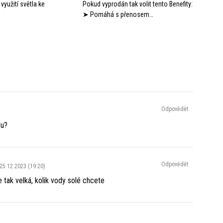
využití světla ke
Pokud vyprodán tak volit tento Benefity:
➤ Pomáhá s přenosem…
Odpovědět
ru?
Odpovědět
25.12.2023 (19:20)
tak velká, kolik vody solé chcete