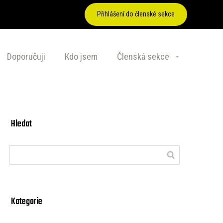
Přihlášení do členské sekce
Doporučuji
Kdo jsem
Členská sekce
Hledat
Kategorie