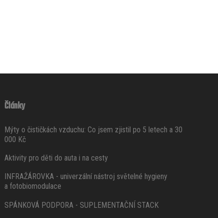
Články
Mýty o čističkách vzduchu: Co jsem zjistil po 5 letech a 30
000 Kč
Aktivity pro děti do auta i na cesty
INFRAŽÁROVKA - univerzální nástroj světelné hygieny
a fotobiomodulace
SPÁNKOVÁ PODPORA - SUPLEMENTAČNÍ STACK