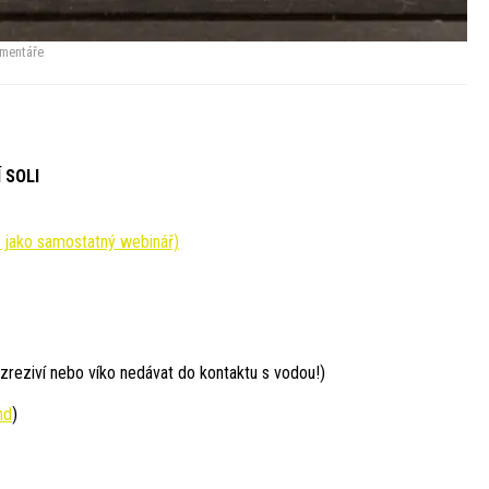
mentáře
 SOLI
jako samostatný webinář)
zreziví nebo víko nedávat do kontaktu s vodou!)
nd
)