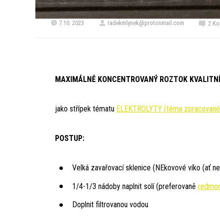
7.10. 2023
radekmlynek@protonmail.com
2 Ko
MAXIMÁLNĚ KONCENTROVANÝ ROZTOK KVALITNÍ
jako střípek tématu
ELEKTROLYTY (téma zpracované 
POSTUP:
Velká zavařovací sklenice (NEkovové víko (ať ne
1/4-1/3 nádoby naplnit solí (preferovaně
redmo
Doplnit filtrovanou vodou