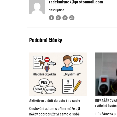
radekmlynek@protonmail.com
description
Podobné články
Aktivity pro děti do auta i na cesty
INFRAŽÁROVKA 
světelné hygie
Cestování autem s dětmi může být
Infražárovka j
někdy dobrodružství samo o sobě.