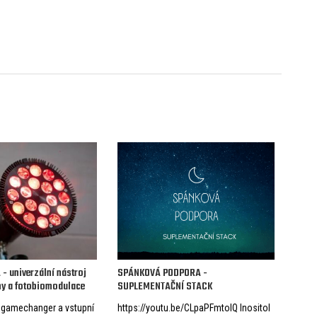
- univerzální nástroj
SPÁNKOVÁ PODPORA -
ny a fotobiomodulace
SUPLEMENTAČNÍ STACK
e gamechanger a vstupní
https://youtu.be/CLpaPFmtoIQ Inositol