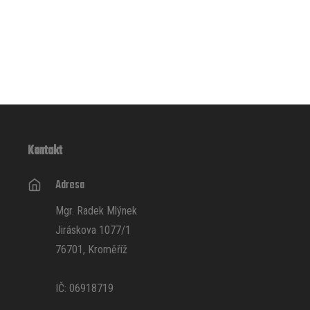
Kontakt
Adresa
Mgr. Radek Mlýnek
Jiráskova 1077/1
76701, Kroměříž
IČ: 06918719