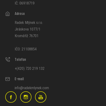
IČ: 06918719
Adresa
Radek Mlýnek s.r.o.
Jiráskova 1077/1
Kroměříž 76701
IČO: 21108854
Telefon
+(420) 720 219 132
E-mail
info@radekmlynek.com