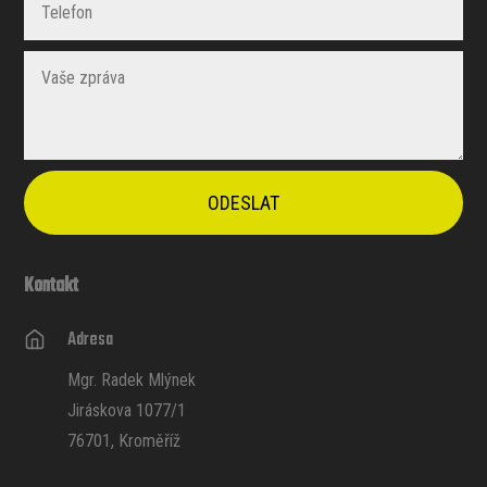
ODESLAT
Kontakt
Adresa
Mgr. Radek Mlýnek
Jiráskova 1077/1
76701, Kroměříž