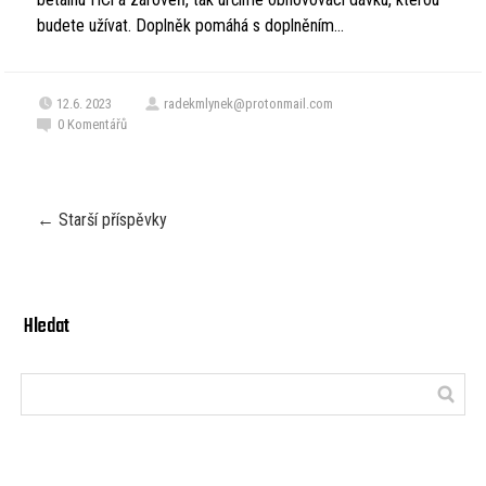
budete užívat. Doplněk pomáhá s doplněním...
12.6. 2023
radekmlynek@protonmail.com
0
Komentářů
←
Starší příspěvky
Hledat