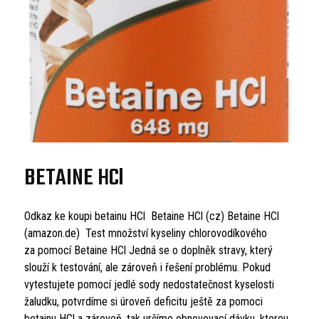
BETAINE HCl
Odkaz ke koupi betainu HCl Betaine HCl (cz) Betaine HCl
(amazon.de) Test množství kyseliny chlorovodíkového
za pomocí Betaine HCl Jedná se o doplněk stravy, který
slouží k testování, ale zároveň i řešení problému. Pokud
vytestujete pomocí jedlé sody nedostatečnost kyselosti
žaludku, potvrdíme si úroveň deficitu ještě za pomoci
betainu HCl a zároveň, tak určíme obnovovací dávku, kterou