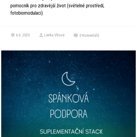
pomocník pro zdravější život (světelné prostředí,
fotobiomodulaci)
6.6. 2025
Lenka Vítová
0
Komentářů