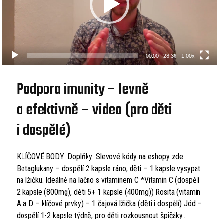
00:00
|
28:36
1.00x
Podpora imunity – levně
a efektivně – video (pro děti
i dospělé)
KLÍČOVÉ BODY: Doplňky: Slevové kódy na eshopy zde
Betaglukany – dospělí 2 kapsle ráno, děti – 1 kapsle vysypat
na lžičku. Ideálně na lačno s vitaminem C *Vitamin C (dospělí
2 kapsle (800mg), děti 5+ 1 kapsle (400mg)) Rosita (vitamin
A a D – klíčové prvky) – 1 čajová lžička (děti i dospělí) Jód –
dospělí 1-2 kapsle týdně, pro děti rozkousnout špičáky...