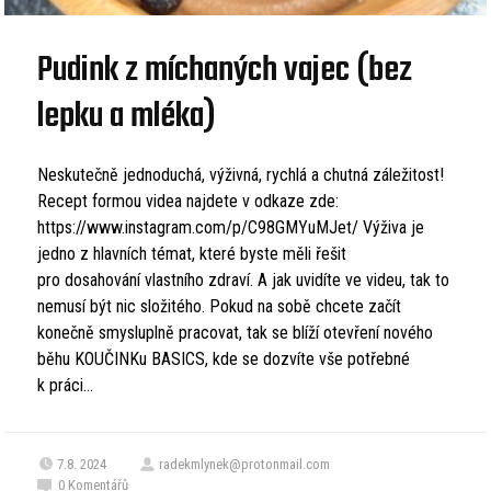
Pudink z míchaných vajec (bez
lepku a mléka)
Neskutečně jednoduchá, výživná, rychlá a chutná záležitost!
Recept formou videa najdete v odkaze zde:
https://www.instagram.com/p/C98GMYuMJet/ Výživa je
jedno z hlavních témat, které byste měli řešit
pro dosahování vlastního zdraví. A jak uvidíte ve videu, tak to
nemusí být nic složitého. Pokud na sobě chcete začít
konečně smysluplně pracovat, tak se blíží otevření nového
běhu KOUČINKu BASICS, kde se dozvíte vše potřebné
k práci...
7.8. 2024
radekmlynek@protonmail.com
0
Komentářů