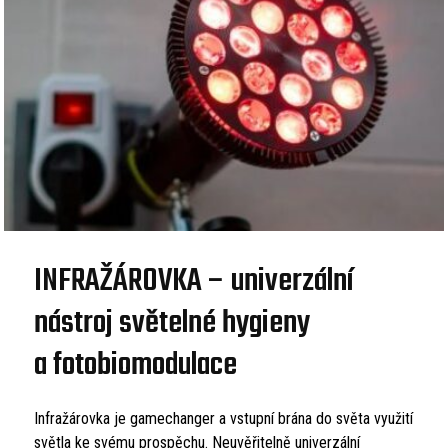
INFRAŽÁROVKA – univerzální
nástroj světelné hygieny
a fotobiomodulace
Infražárovka je gamechanger a vstupní brána do světa využití
světla ke svému prospěchu. Neuvěřitelně univerzální