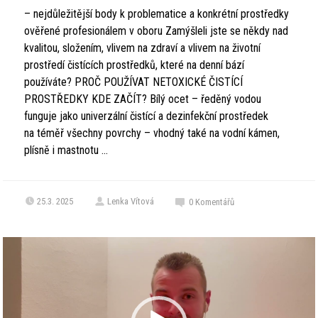
– nejdůležitější body k problematice a konkrétní prostředky
ověřené profesionálem v oboru Zamýšleli jste se někdy nad
kvalitou, složením, vlivem na zdraví a vlivem na životní
prostředí čistících prostředků, které na denní bází
používáte? PROČ POUŽÍVAT NETOXICKÉ ČISTÍCÍ
PROSTŘEDKY KDE ZAČÍT? Bílý ocet – ředěný vodou
funguje jako univerzální čistící a dezinfekční prostředek
na téměř všechny povrchy – vhodný také na vodní kámen,
plísně i mastnotu ...
25.3. 2025
Lenka Vítová
0
Komentářů
Video
přehrávač