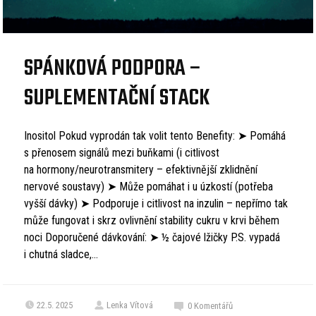
SPÁNKOVÁ PODPORA –
SUPLEMENTAČNÍ STACK
Inositol Pokud vyprodán tak volit tento Benefity: ➤ Pomáhá
s přenosem signálů mezi buňkami (i citlivost
na hormony/neurotransmitery – efektivnější zklidnění
nervové soustavy) ➤ Může pomáhat i u úzkostí (potřeba
vyšší dávky) ➤ Podporuje i citlivost na inzulin – nepřímo tak
může fungovat i skrz ovlivnění stability cukru v krvi během
noci Doporučené dávkování: ➤ ½ čajové lžičky P.S. vypadá
i chutná sladce,...
22.5. 2025
Lenka Vítová
0
Komentářů