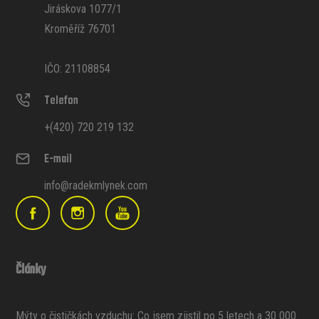
Jiráskova 1077/1
Kroměříž 76701
IČO: 21108854
Telefon
+(420) 720 219 132
E-mail
info@radekmlynek.com
Články
Mýty o čističkách vzduchu: Co jsem zjistil po 5 letech a 30 000