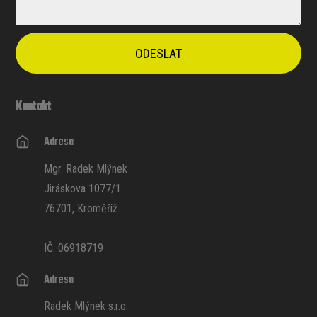
ODESLAT
Kontakt
Adresa
Mgr. Radek Mlýnek
Jiráskova 1077/1
76701, Kroměříž
IČ: 06918719
Adresa
Radek Mlýnek s.r.o.