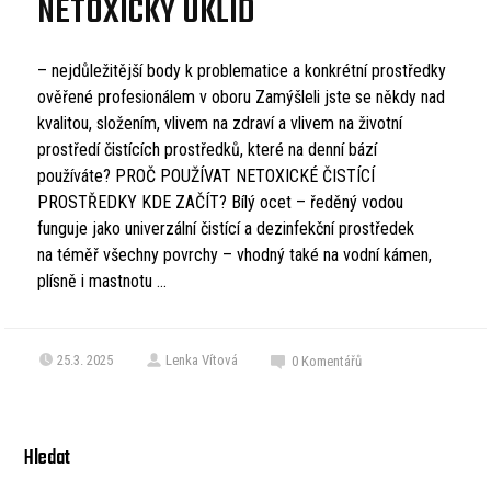
NETOXICKÝ ÚKLID
– nejdůležitější body k problematice a konkrétní prostředky
ověřené profesionálem v oboru Zamýšleli jste se někdy nad
kvalitou, složením, vlivem na zdraví a vlivem na životní
prostředí čistících prostředků, které na denní bází
používáte? PROČ POUŽÍVAT NETOXICKÉ ČISTÍCÍ
PROSTŘEDKY KDE ZAČÍT? Bílý ocet – ředěný vodou
funguje jako univerzální čistící a dezinfekční prostředek
na téměř všechny povrchy – vhodný také na vodní kámen,
plísně i mastnotu ...
25.3. 2025
Lenka Vítová
0
Komentářů
Hledat