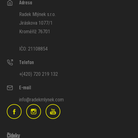
Adresa
Radek Mlýnek s.r.o.
Jiráskova 1077/1
Kroměříž 76701
IČO: 21108854
Telefon
+(420) 720 219 132
E-mail
info@radekmlynek.com
Články