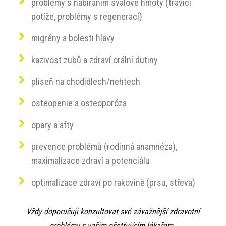
problémy s nabíráním svalové hmoty (trávicí
potíže, problémy s regenerací)
migrény a bolesti hlavy
kazivost zubů a zdraví orální dutiny
plíseň na chodidlech/nehtech
osteopenie a osteoporóza
opary a afty
prevence problémů (rodinná anamnéza),
maximalizace zdraví a potenciálu
optimalizace zdraví po rakovině (prsu, střeva)
Vždy doporučuji konzultovat své závažnější zdravotní
problémy s vašim ošetřujícím lékařem.