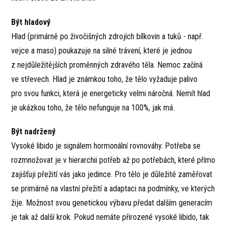
Být hladový
Hlad (primárně po živočišných zdrojích bílkovin a tuků - např.
vejce a maso) poukazuje na silné trávení, které je jednou
z nejdůležitějších proměnných zdravého těla. Nemoc začíná
ve střevech. Hlad je známkou toho, že tělo vyžaduje palivo
pro svou funkci, která je energeticky velmi náročná. Nemít hlad
je ukázkou toho, že tělo nefunguje na 100%, jak má.
Být nadržený
Vysoké libido je signálem hormonální rovnováhy. Potřeba se
rozmnožovat je v hierarchii potřeb až po potřebách, které přímo
zajišťuji přežití vás jako jedince. Pro tělo je důležité zaměřovat
se primárně na vlastní přežití a adaptaci na podmínky, ve kterých
žije. Možnost svou genetickou výbavu předat dalším generacím
je tak až další krok. Pokud nemáte přirozené vysoké libido, tak