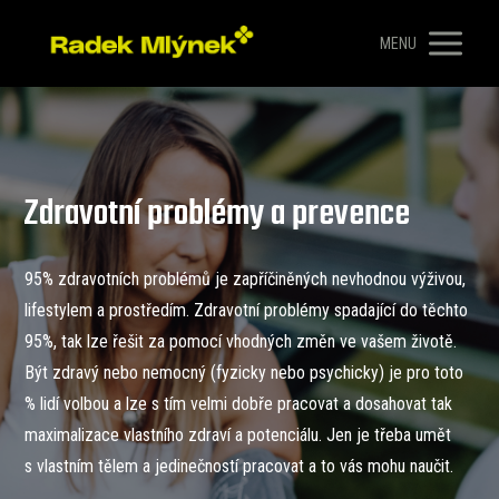
MENU
Zdravotní problémy a prevence
95% zdravotních problémů je zapříčiněných nevhodnou výživou,
lifestylem a prostředím. Zdravotní problémy spadající do těchto
95%, tak lze řešit za pomocí vhodných změn ve vašem životě.
Být zdravý nebo nemocný (fyzicky nebo psychicky) je pro toto
% lidí volbou a lze s tím velmi dobře pracovat a dosahovat tak
maximalizace vlastního zdraví a potenciálu. Jen je třeba umět
s vlastním tělem a jedinečností pracovat a to vás mohu naučit.