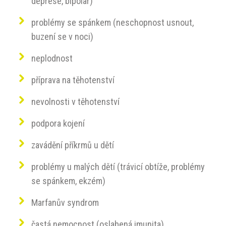
deprese, bipolar)
problémy se spánkem (neschopnost usnout,
buzení se v noci)
neplodnost
příprava na těhotenství
nevolnosti v těhotenství
podpora kojení
zavádění příkrmů u dětí
problémy u malých dětí (trávicí obtíže, problémy
se spánkem, ekzém)
Marfanův syndrom
častá nemocnost (oslabená imunita)