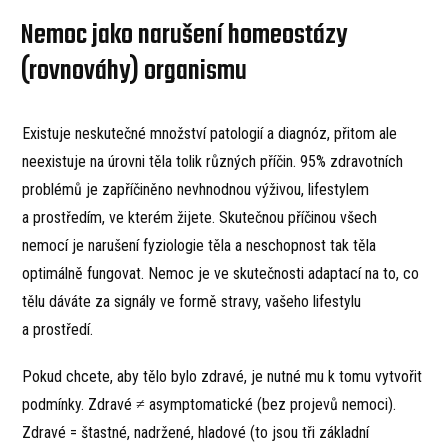
Nemoc jako narušení homeostázy
(rovnováhy) organismu
Existuje neskutečné množství patologií a diagnóz, přitom ale
neexistuje na úrovni těla tolik různých příčin. 95% zdravotních
problémů je zapříčiněno nevhnodnou výživou, lifestylem
a prostředím, ve kterém žijete. Skutečnou příčinou všech
nemocí je narušení fyziologie těla a neschopnost tak těla
optimálně fungovat. Nemoc je ve skutečnosti adaptací na to, co
tělu dáváte za signály ve formě stravy, vašeho lifestylu
a prostředí.
Pokud chcete, aby tělo bylo zdravé, je nutné mu k tomu vytvořit
podmínky. Zdravé ≠ asymptomatické (bez projevů nemoci).
Zdravé = štastné, nadržené, hladové (to jsou tři základní