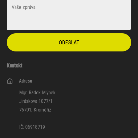
ODESLAT
Kontakt
Adresa
Mgr. Radek Mlýnek
Jiráskova 1077/1
76701, Kroměříž
IČ: 06918719