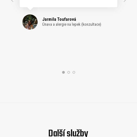
Jarmila Toufarová
Únava a alergie na lepek (konzultace)
Radka Lawlor
Marek D.
Optimalizace zdraví (řízená spolupráce)
Řešení ekzému (řízená spolupráce)
Další služby