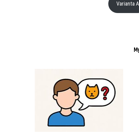
Varianta 
My