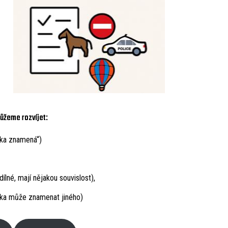
ůžeme rozvíjet:
čka znamená“)
lné, mají nějakou souvislost),
čka může znamenat jiného)