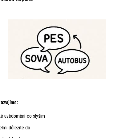
Rozvíjíme:
ké uvědomění-co slyším
elmi důležité do