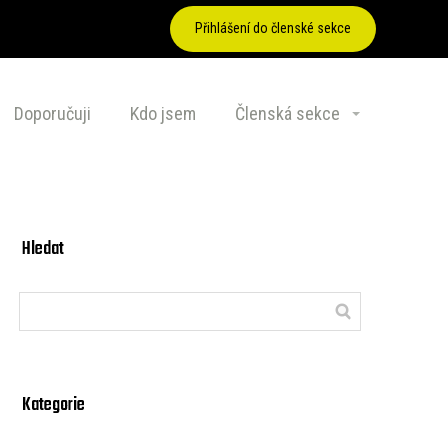
Přihlášení do členské sekce
Doporučuji
Kdo jsem
Členská sekce
Hledat
Kategorie