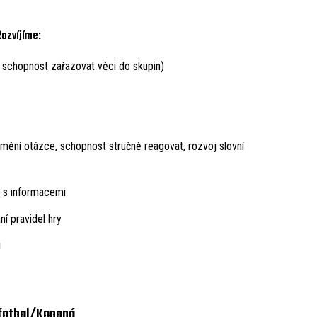
Rozvíjíme:
, schopnost zařazovat věci do skupin)
mění otázce, schopnost stručně reagovat, rozvoj slovní
e s informacemi
í pravidel hry
i
 fotbal/Kopaná