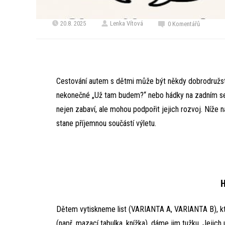
20.8. 2025
Lenka Vítová
0 Komentářů
Cestování autem s dětmi může být někdy dobrodružst
nekonečné „Už tam budem?“ nebo hádky na zadním seda
nejen zabaví, ale mohou podpořit jejich rozvoj. Níže n
stane příjemnou součástí výletu.
H
Dětem vytiskneme list (VARIANTA A, VARIANTA B), kte
(např. mazací tabulka, knížka), dáme jim tužku. Jejich