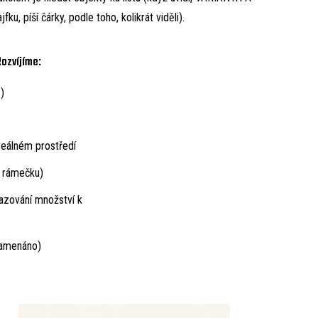
píší čárky, podle toho, kolikrát viděli).
Rozvíjíme:
)
reálném prostředí
o rámečku)
řazování množství k
namenáno)