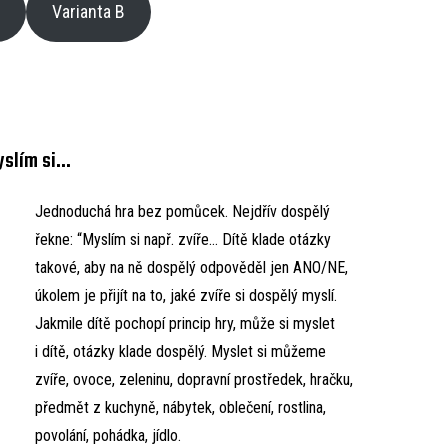
A
Varianta B
slím si…
Jednoduchá hra bez pomůcek. Nejdřív dospělý
řekne: “Myslím si např. zvíře… Dítě klade otázky
takové, aby na ně dospělý odpověděl jen ANO/NE,
úkolem je přijít na to, jaké zvíře si dospělý myslí.
Jakmile dítě pochopí princip hry, může si myslet
i dítě, otázky klade dospělý. Myslet si můžeme
zvíře, ovoce, zeleninu, dopravní prostředek, hračku,
předmět z kuchyně, nábytek, oblečení, rostlina,
povolání, pohádka, jídlo.