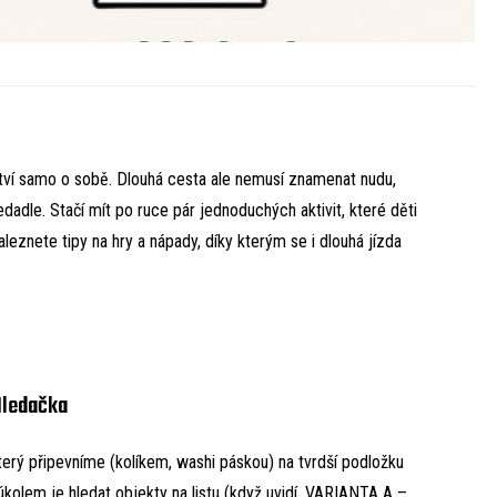
ví samo o sobě. Dlouhá cesta ale nemusí znamenat nudu,
dle. Stačí mít po ruce pár jednoduchých aktivit, které děti
aleznete tipy na hry a nápady, díky kterým se i dlouhá jízda
ledačka
rý připevníme (kolíkem, washi páskou) na tvrdší podložku
 úkolem je hledat objekty na listu (když uvidí, VARIANTA A –