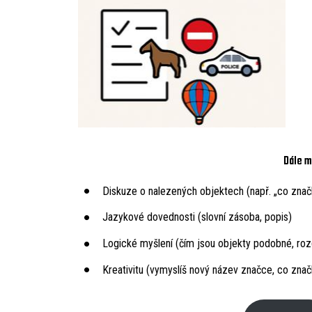
Dále m
Diskuze o nalezených objektech (např. „co zna
Jazykové dovednosti (slovní zásoba, popis)
Logické myšlení (čím jsou objekty podobné, rozdí
Kreativitu (vymyslíš nový název značce, co zna