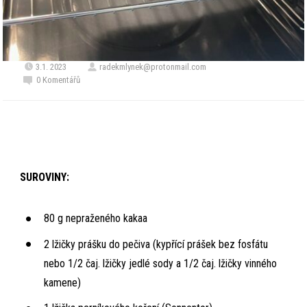
3.1. 2023
radekmlynek@protonmail.com
0 Komentářů
SUROVINY:
80 g nepraženého kakaa
2 lžičky prášku do pečiva (kypřící prášek bez fosfátu
nebo 1/2 čaj. lžičky jedlé sody a 1/2 čaj. lžičky vinného
kamene)