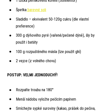
1 lžička perníkového koření (Sonnentor)
Špetka
barevné soli
Sladidlo – ekvivalent 50-120g cukru (dle vlastní
preference)
300 g dýňového pyré (vařené/pečené dýně), šly by
použít i batáty
100 g rozpuštěného másla (lze použít ghí)
2 vejce (z volného chovu)
POSTUP: VELMI JEDNODUCHÝ
!
Rozpalte troubu na 180°
Menší nádobu vyložte pečícím papírem
Smíchejte sypké suroviny (kakao, prášek do pečiva,