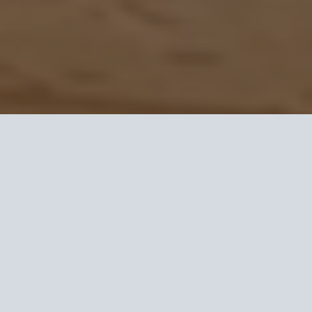
HLAVNÍ OBLASTI ROZVOJE
Učení – dítě lépe rozumí a pamatuje si