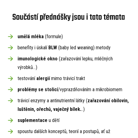
Součástí přednášky jsou i tato témata
umělá mléka
(formule)
benefity i úskalí
BLW
(baby led weaning) metody
imunologické okno
(zařazování lepku, mléčných
výrobků...)
testování
alergií
mimo trávicí trakt
problémy
se stolicí
/vyprazdňováním a mikrobiomem
trávicí enzymy a antinutrientní látky (
zařazování obilovin,
luštěnin, ořechů, vaječný bílek.
..)
suplementace
u dětí
spoustu dalších konceptů, teorií a postupů, ať už