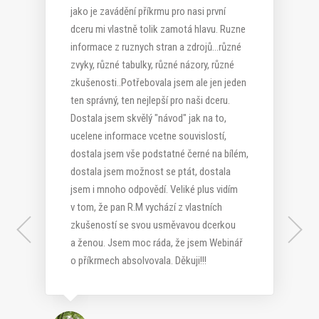
jako je zavádění příkrmu pro nasi první
dceru mi vlastně tolik zamotá hlavu. Ruzne
informace z ruznych stran a zdrojů...různé
zvyky, různé tabulky, různé názory, různé
zkušenosti..Potřebovala jsem ale jen jeden
ten správný, ten nejlepší pro naši dceru.
Dostala jsem skvělý "návod" jak na to,
ucelene informace vcetne souvislostí,
dostala jsem vše podstatné černé na bílém,
dostala jsem možnost se ptát, dostala
Jméno Příjmení
jsem i mnoho odpovědí. Veliké plus vidím
v tom, že pan R.M vychází z vlastních
Kateřina H.
zkušeností se svou usměvavou dcerkou
Hanka K.
a ženou. Jsem moc ráda, že jsem Webinář
o příkrmech absolvovala. Děkuji!!!
Anna J.