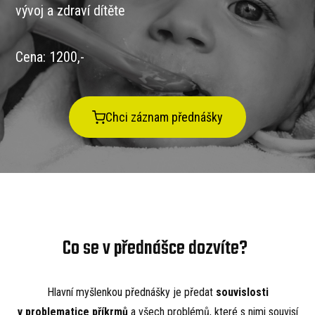
vývoj a zdraví dítěte
Cena: 1200,-
Chci záznam přednášky
Co se v přednášce dozvíte?
Hlavní myšlenkou přednášky je předat
souvislosti
v problematice příkrmů
a všech problémů, které s nimi souvisí