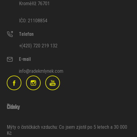
Kroměříž 76701
IČO: 21108854
Telefon
+(420) 720 219 132
E-mail
info@radekmlynek.com
Články
Mýty o čističkách vzduchu: Co jsem zjistil po 5 letech a 30 000
Kč