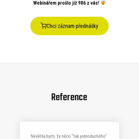
Webinářem prošlo již 986 z vás!
Chci záznam přednášky
Reference
Nevěřila bych, že něco "tak jednoduchého"