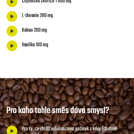
Cejlonská skořice 1 000 mg
L-theanin 200 mg
Kakao 200 mg
Vanilka 100 mg
Pro koho tahle směs dává smysl?
Pro ty, co chtějí vybalancovat požitek z kávy (chuťově