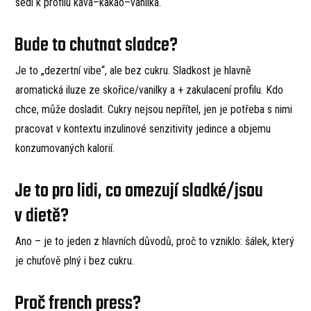
sedí k profilu káva–kakao–vanilka.
Bude to chutnat sladce?
Je to „dezertní vibe“, ale bez cukru. Sladkost je hlavně
aromatická iluze ze skořice/vanilky a + zakulacení profilu. Kdo
chce, může dosladit. Cukry nejsou nepřítel, jen je potřeba s nimi
pracovat v kontextu inzulinové senzitivity jedince a objemu
konzumovaných kalorií.
Je to pro lidi, co omezují sladké/jsou
v dietě?
Ano – je to jeden z hlavních důvodů, proč to vzniklo: šálek, který
je chuťově plný i bez cukru.
Proč french press?