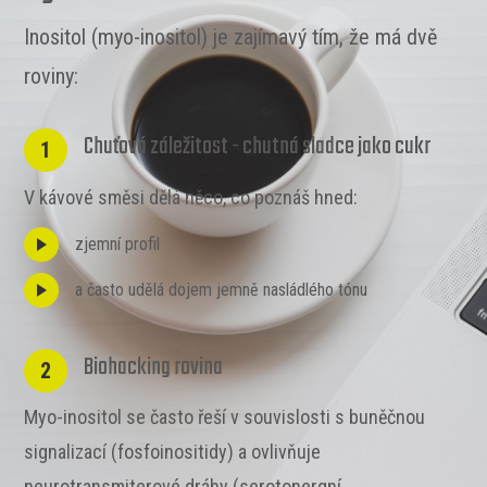
Inositol (myo-inositol) je zajímavý tím, že má dvě
roviny:
Chuťová záležitost - chutná sladce jako cukr
1
V kávové směsi dělá něco, co poznáš hned:
zjemní profil
a často udělá dojem jemně nasládlého tónu
Biohacking rovina
2
Myo-inositol se často řeší v souvislosti s buněčnou
signalizací (fosfoinositidy) a ovlivňuje
neurotransmiterové dráhy (serotonergní,