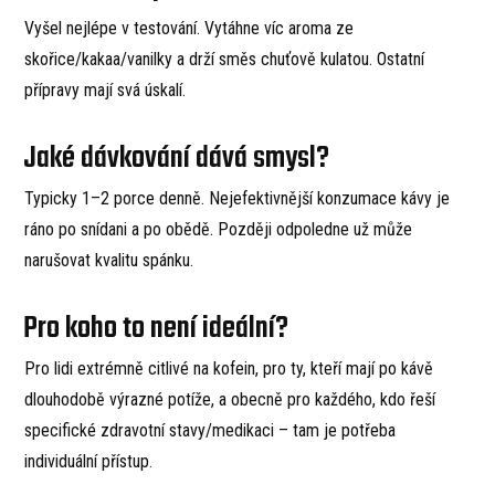
Vyšel nejlépe v testování. Vytáhne víc aroma ze
skořice/kakaa/vanilky a drží směs chuťově kulatou. Ostatní
přípravy mají svá úskalí.
Jaké dávkování dává smysl?
Typicky 1–2 porce denně. Nejefektivnější konzumace kávy je
ráno po snídani a po obědě. Později odpoledne už může
narušovat kvalitu spánku.
Pro koho to není ideální?
Pro lidi extrémně citlivé na kofein, pro ty, kteří mají po kávě
dlouhodobě výrazné potíže, a obecně pro každého, kdo řeší
specifické zdravotní stavy/medikaci – tam je potřeba
individuální přístup.