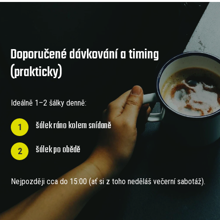
Doporučené dávkování a timing
(prakticky)
Ideálně 1–2 šálky denně:
šálek ráno kolem snídaně
1
šálek po obědě
2
Nejpozději cca do 15:00 (ať si z toho neděláš večerní sabotáž).