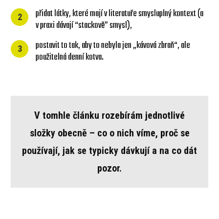
přidat látky, které mají v literatuře smysluplný kontext (a
2
v praxi dávají “stackově” smysl),
postavit to tak, aby to nebyla jen „kávová zbraň“, ale
3
použitelná denní kotva.
V tomhle článku rozebírám jednotlivé
složky obecně – co o nich víme, proč se
používají, jak se typicky dávkují a na co dát
pozor.