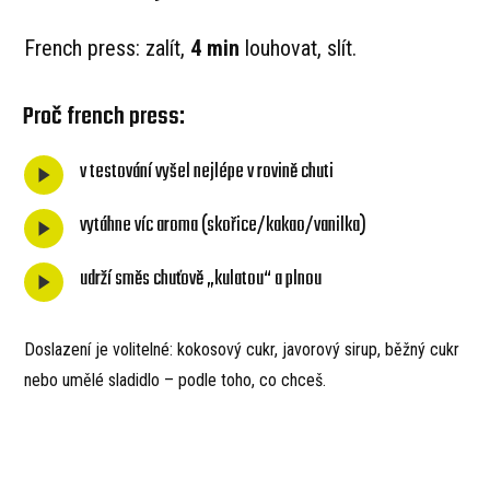
French press: zalít,
4 min
louhovat, slít.
Proč french press:
v testování vyšel nejlépe v rovině chuti
vytáhne víc aroma (skořice/kakao/vanilka)
udrží směs chuťově „kulatou“ a plnou
Doslazení je volitelné: kokosový cukr, javorový sirup, běžný cukr
nebo umělé sladidlo – podle toho, co chceš.