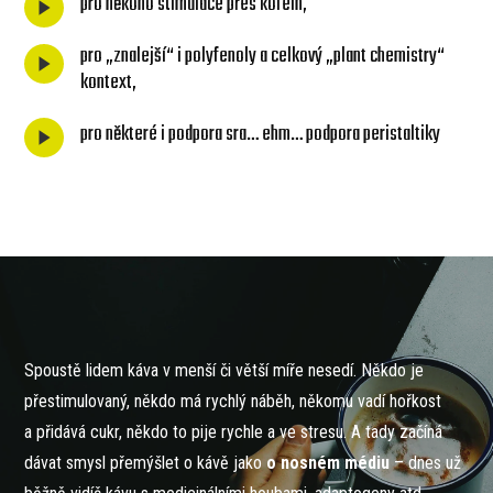
pro někoho stimulace přes kofein,
pro „znalejší“ i polyfenoly a celkový „plant chemistry“
kontext,
pro některé i podpora sra… ehm… podpora peristaltiky
Spoustě lidem káva v menší či větší míře nesedí. Někdo je
přestimulovaný, někdo má rychlý náběh, někomu vadí hořkost
a přidává cukr, někdo to pije rychle a ve stresu. A tady začíná
dávat smysl přemýšlet o kávě jako
o nosném médiu
– dnes už