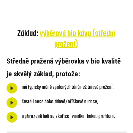
Základ:
výběrová bio káva (střední
pražení)
Středně pražená výběrovka v bio kvalitě
je skvělý základ, protože:
má typicky méně spálených tónů než tmavé pražení,
častěji nese čokoládové/oříškové nuance,
a přirozeně ladí se skořice–vanilka–kakao profilem.