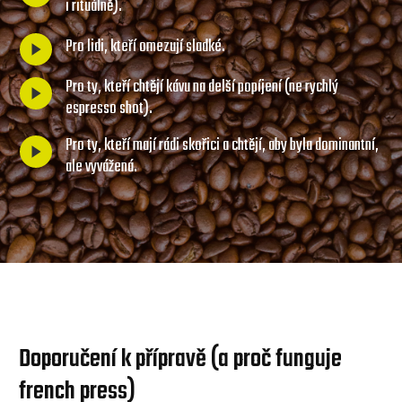
i rituálně).
Pro lidi, kteří omezují sladké.
Pro ty, kteří chtějí kávu na delší popíjení (ne rychlý
espresso shot).
Pro ty, kteří mají rádi skořici a chtějí, aby byla dominantní,
ale vyvážená.
Doporučení k přípravě (a proč funguje
french press)