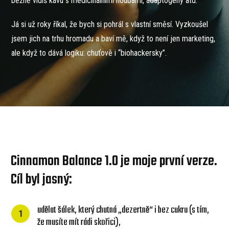
běžně vidíš kávu s medicinálními houbami, adaptogeny atd.
Já si už roky říkal, že bych si pohrál s vlastní směsí. Vyzkoušel
jsem jich na trhu hromadu a baví mě, když to není jen marketing,
ale když to dává logiku: chuťově i “biohackersky”.
Cinnamon Balance 1.0 je moje první verze.
Cíl byl jasný:
udělat šálek, který chutná „dezertně“ i bez cukru (s tím,
1
že musíte mít rádi skořici),