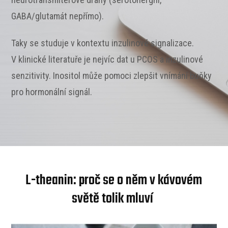
GABA/glutamát nepřímo).
Taky se studuje v kontextu inzulinové signalizace.
V klinické literatuře je nejvíc dat u PCOS a inzulinové
senzitivity. Inositol může pomoci zlepšit vnímání buňky
pro hormonální signál.
L-theanin: proč se o něm v kávovém
světě tolik mluví