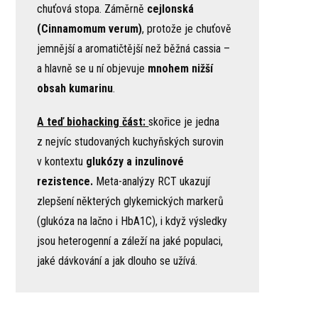
chuťová stopa. Záměrně
cejlonská
(Cinnamomum verum)
, protože je chuťově
jemnější a aromatičtější než běžná cassia –
a hlavně se u ní objevuje
mnohem nižší
obsah kumarinu
.
A teď biohacking část:
skořice je jedna
z nejvíc studovaných kuchyňských surovin
v kontextu
glukózy a inzulinové
rezistence.
Meta-analýzy RCT ukazují
zlepšení některých glykemických markerů
(glukóza na lačno i HbA1C), i když výsledky
jsou heterogenní a záleží na jaké populaci,
jaké dávkování a jak dlouho se užívá.