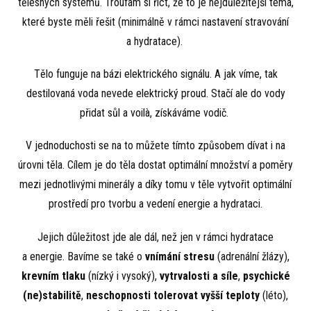
tělesných systémů. Troufám si říct, že to je nejdůležitější téma,
které byste měli řešit (minimálně v rámci nastavení stravování
a hydratace).
Tělo funguje na bázi elektrického signálu. A jak víme, tak
destilovaná voda nevede elektrický proud. Stačí ale do vody
přidat sůl a voilà, získáváme vodič.
V jednoduchosti se na to můžete tímto způsobem dívat i na
úrovni těla. Cílem je do těla dostat optimální množství a poměry
mezi jednotlivými minerály a díky tomu v těle vytvořit optimální
prostředí pro tvorbu a vedení energie a hydrataci.
Jejich důležitost jde ale dál, než jen v rámci hydratace
a energie. Bavíme se také o
vnímání stresu
(adrenální žlázy),
krevním tlaku
(nízký i vysoký),
vytrvalosti a síle
,
psychické
(ne)stabilitě
,
neschopnosti tolerovat vyšší teploty
(léto),