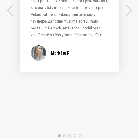
nejen pro kolegy z oboru. Skripta jsou součástí,
stručná, výstižná, s praktickými tipy a recepty.
Pokud váháte se zakoupením přednášky,
neváhejte. Za hodně muziky a zdraví, málo
peněz. Chtěla bych ještě jednou poděkovat
Kateřina S.
za příjemně strávený čas a těším se na příště.
Markéta R.
Katka H.