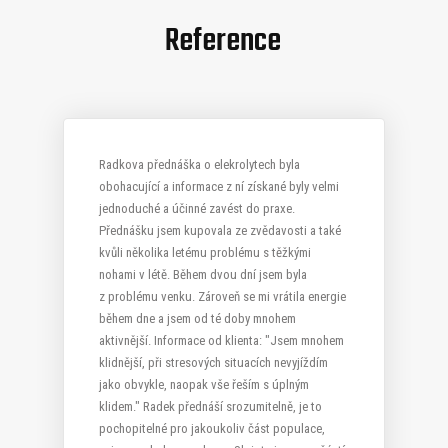
Reference
Radkova přednáška o elekrolytech byla
obohacující a informace z ní získané byly velmi
jednoduché a účinné zavést do praxe.
Přednášku jsem kupovala ze zvědavosti a také
kvůli několika letému problému s těžkými
nohami v létě. Během dvou dní jsem byla
z problému venku. Zároveň se mi vrátila energie
Kateřina H.
během dne a jsem od té doby mnohem
aktivnější. Informace od klienta: "Jsem mnohem
klidnější, při stresových situacích nevyjíždím
jako obvykle, naopak vše řeším s úplným
klidem." Radek přednáší srozumitelně, je to
Iva Brzobohatá
pochopitelné pro jakoukoliv část populace,