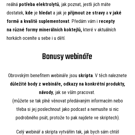
reálná
potřeba elektrolytů
, jak poznat, jestli jich máte
dostatek,
kde
je
hledat
a jak je
přijmout ze stravy
a
v jaké
formě a kvalitě suplementovat
. Předám vám i
recepty
na různé formy minerálních koktejlů,
které v aktuálních
horkách oceníte u sebe i u dětí.
Bonusy webináře
Obrovským benefitem webináře jsou
skripta
. V těch naleznete
důležité body z webináře, odkazy na konkrétní produkty,
návody
, jak se vším pracovat.
(můžete se tak plně věnovat předávaným informacím nebo
třeba si jej poslechnout jako podcast a nemusíte si nic
podrobného psát, protože to pak najdete ve skriptech).
Celý webinář a skripta vytvářím tak, jak bych sám chtěl