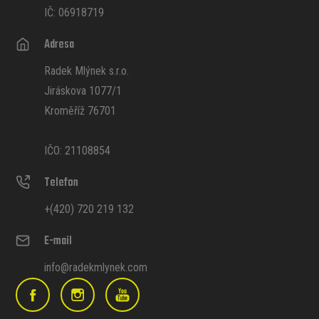
IČ: 06918719
Adresa
Radek Mlýnek s.r.o.
Jiráskova 1077/1
Kroměříž 76701
IČO: 21108854
Telefon
+(420) 720 219 132
E-mail
info@radekmlynek.com