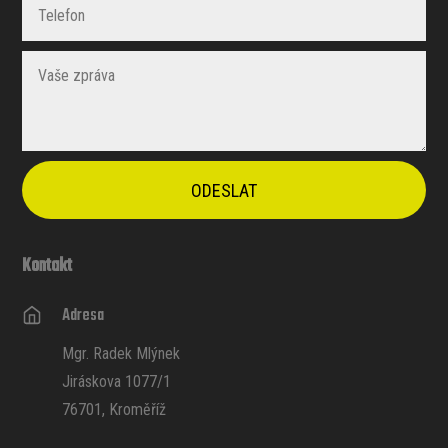
ODESLAT
Kontakt
Adresa
Mgr. Radek Mlýnek
Jiráskova 1077/1
76701, Kroměříž