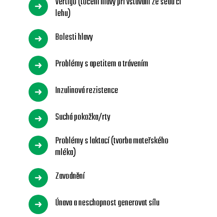
Vertigo (točení hlavy při vstávání ze sedu či
lehu)
Bolesti hlavy
Problémy s apetitem a trávením
Inzulinová rezistence
Suchá pokožka/rty
Problémy s laktací (tvorba mateřského
mléka)
Zavodnění
Únava a neschopnost generovat sílu