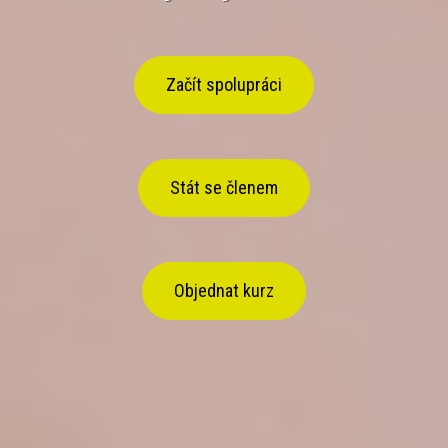
Začít spolupráci
Stát se členem
Objednat kurz